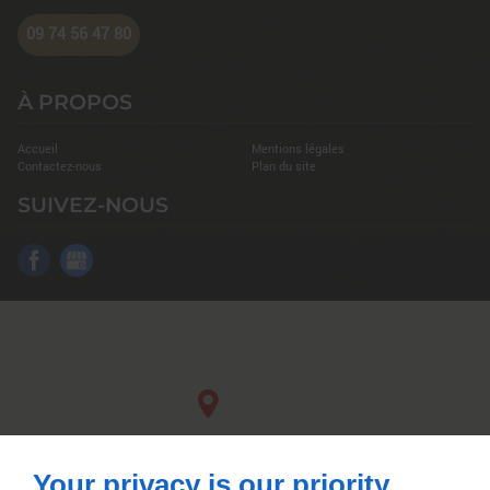
09 74 56 47 80
À PROPOS
Accueil
Mentions légales
Contactez-nous
Plan du site
SUIVEZ-NOUS
Your privacy is our priority